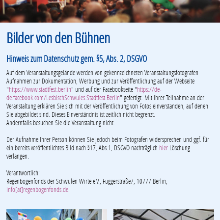
Bilder von den Bühnen
Hinweis zum Datenschutz gem. §5, Abs. 2, DSGVO
Auf dem Veranstaltungsgelände werden von gekennzeichneten Veranstaltungsfotografen
Aufnahmen zur Dokumentation, Werbung und zur Veröffentlichung auf der Webseite
"
https://www.stadtfest.berlin
" und auf der Facebookseite "
https://de-
de.facebook.com/LesbischSchwules.Stadtfest.Berlin
" gefertigt. Mit Ihrer Teilnahme an der
Veranstaltung erklären Sie sich mit der Veröffentlichung von Fotos einverstanden, auf denen
Sie abgebildet sind. Dieses Einverständnis ist zeitlich nicht begrenzt.
Andernfalls besuchen Sie die Veranstaltung nicht.
Der Aufnahme Ihrer Person können Sie jedoch beim Fotografen widersprechen und ggf. für
ein bereits veröffentlichtes Bild nach §17, Abs.1, DSGVO nachträglich
hier
Löschung
verlangen.
Verantwortlich:
Regenbogenfonds der Schwulen Wirte e.V., Fuggerstraße7, 10777 Berlin,
info[at]regenbogenfonds.de
.