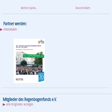
Mitglieder des Regenbogenfonds e.V.
▶ alle Mitglieder anzeigen
Restaurante Bar...
Prinzknecht
BEST WESTERN Ho...
— WERBUNG —