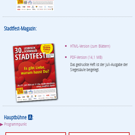
Stadtfest-Magazin:
HTML-Version (zum Blättern)
PDF-Version (14,1 MB)
Das gedruckte Heft ist der Juli-Ausgabe der
Siegessäule beigelegt.
Hauptbühne
:
A
▶ Programmpunkt