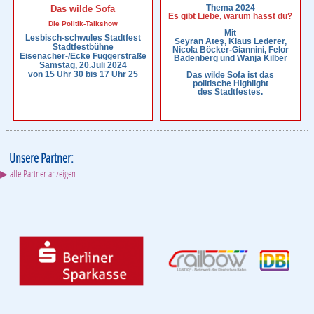
Thema 2024
Das wilde Sofa
Es gibt Liebe, warum hasst du?
Die Politik-Talkshow
Mit
Lesbisch-schwules Stadtfest
Seyran Ateş, Klaus Lederer,
Stadtfestbühne
Nicola Böcker-Giannini, Felor
Eisenacher-/Ecke Fuggerstraße
Badenberg und Wanja Kilber
Samstag, 20.Juli 2024
von 15 Uhr 30 bis 17 Uhr 25
Das wilde Sofa ist das
politische Highlight
des Stadtfestes.
Unsere Partner:
▶ alle Partner anzeigen
REWE
visitBerlin
Partner werden:
▶ Mediadaten