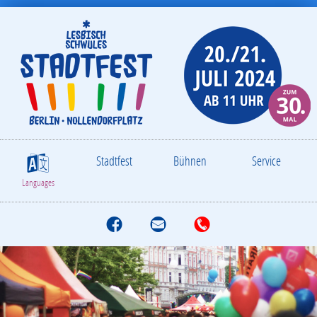
Stadtfest
Bühnen
Service
S
Languages
f
M
T