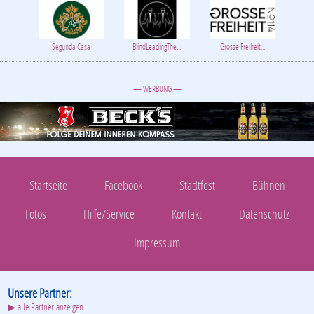
Startseite
Facebook
Stadtfest
Bühnen
Fotos
Hilfe/Service
Kontakt
Datenschutz
Impressum
Unsere Partner:
▶ alle Partner anzeigen
Gay FM
Krankenhaus Bet...
Foundever™