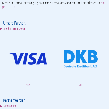
Mehr zum Thema Entschädigung nach dem StrRehaHomG und der Richtlinie erfahren Sie
hier
(PDF 187 KB)
Unsere Partner:
▶ alle Partner anzeigen
VISA
DKB
Partner werden:
▶ Mediadaten