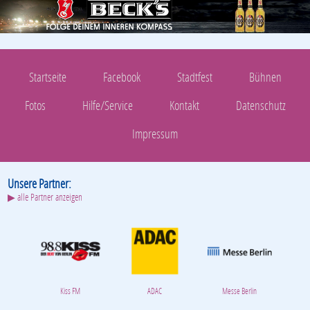
Startseite
Facebook
Stadtfest
Bühnen
Fotos
Hilfe/Service
Kontakt
Datenschutz
Impressum
Unsere Partner:
▶ alle Partner anzeigen
Kiss FM
ADAC
Messe Berlin