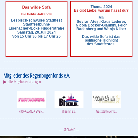
Thema 2024
Das wilde Sofa
Es gibt Liebe, warum hasst du?
Die Politik-Talkshow
Mit
Lesbisch-schwules Stadtfest
Seyran Ateş, Klaus Lederer,
Stadtfestbühne
Nicola Böcker-Giannini, Felor
Eisenacher-/Ecke Fuggerstraße
Badenberg und Wanja Kilber
Samstag, 20.Juli 2024
von 15 Uhr 30 bis 17 Uhr 25
Das wilde Sofa ist das
politische Highlight
des Stadtfestes.
Mitglieder des Regenbogenfonds e.V.
▶ alle Mitglieder anzeigen
PROPAGANDA EVEN...
BiBerlin e.V.
Gaststätte Amb...
— RECLAME —