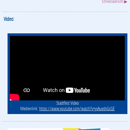
Schnellübersicht ▶
Video:
Stadtfest Video
Medienlink:
https://www.youtube.com/watch?v=yxAuedvGcGE