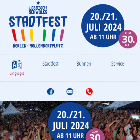
Stadtfest
Bühnen
Service
S
Languages
f
M
T