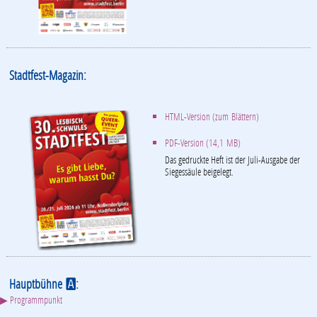
Stadtfest-Magazin:
HTML-Version (zum Blättern)
PDF-Version (14,1 MB)
Das gedruckte Heft ist der Juli-Ausgabe der
Siegessäule beigelegt.
Hauptbühne
:
A
▶ Programmpunkt