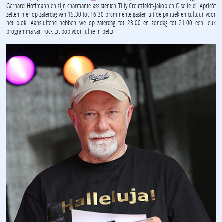
Gerhard Hoffmann en zijn charmante assistenten Tilly Creutzfeldt-Jakob en Giselle d´Apricôt
zetten hier op zaterdag van 15.30 tot 16.30 prominente gasten uit de politiek en cultuur voor
het blok. Aansluitend hebben we op zaterdag tot 23.00 en zondag tot 21.00 een leuk
programma van rock tot pop voor jullie in petto.