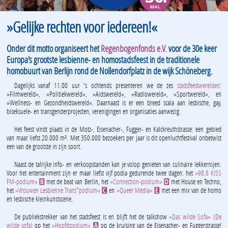
»Gelijke rechten voor iedereen!«
Onder dit motto organiseert het
Regenbogenfonds e.V.
voor de 30e keer
Europa's grootste lesbienne- en homostadsfeest in de traditionele
homobuurt van Berlijn rond de Nollendorfplatz in de wijk Schöneberg.
Dagelijks vanaf 11.00 uur 's ochtends presenteren we de zes
stadsfeestwerelden
:
»Filmwereld«, »Politiekwereld«, »Aidswereld«, »Radiowereld«, »Sportwereld«, en
»Wellness- en Gezondheidswereld«. Daarnaast is er een breed scala aan lesbische, gay,
biseksuele- en transgenderprojecten, verenigingen en organisaties aanwezig.
Het feest vindt plaats in de Motz-, Eisenacher-, Fugger- en Kalckreuthstrasse: een gebied
van maar liefst 20.000 m². Met 350.000 bezoekers per jaar is dit openluchtfestival onbetwist
een van de grootste in zijn soort.
Naast de talrijke info- en verkoopstanden kan je volop genieten van culinaire lekkernijen.
Voor het entertainment zijn er maar liefst vijf podia gedurende twee dagen: het
»98.8 KISS
FM-podium«
met de beat van Berlin, het
»Connection-podium«
met House en Techno,
B
D
het
»Vrouwen Lesbienne Trans*podium«
en
»Queer Media«
met een mix van de homo
C
E
en lesbische kleinkunstscene.
De publiekstrekker van het stadsfeest is en blijft het de talkshow
»Das wilde Sofa« (De
wilde sofa)
op het
»Hoofdpodium«
op de kruising van de Eisenacher- en Fuggerstrasse!
A