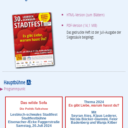
HTML-Version (zum Blättern)
PDF-Version (14,1 MB)
Das gedruckte Heft ist der Juli-Ausgabe der
Siegessäule beigelegt.
Hauptbühne
:
A
▶ Programmpunkt
Thema 2024
Das wilde Sofa
Es gibt Liebe, warum hasst du?
Die Politik-Talkshow
Mit
Lesbisch-schwules Stadtfest
Seyran Ateş, Klaus Lederer,
Stadtfestbühne
Nicola Böcker-Giannini, Felor
Eisenacher-/Ecke Fuggerstraße
Badenberg und Wanja Kilber
Samstag, 20.Juli 2024