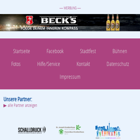
— WERBUNG —
Startseite
Facebook
Stadtfest
Bühnen
Fotos
Hilfe/Service
Kontakt
Datenschutz
Impressum
Unsere Partner:
▶ alle Partner anzeigen