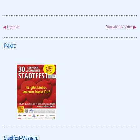
◀ Lageplan
Fotogalerie / Video ▶
Plakat:
Stadtfest-Magazin: