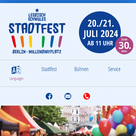
Stadtfest
Bühnen
Service
S
Languages
f
M
T