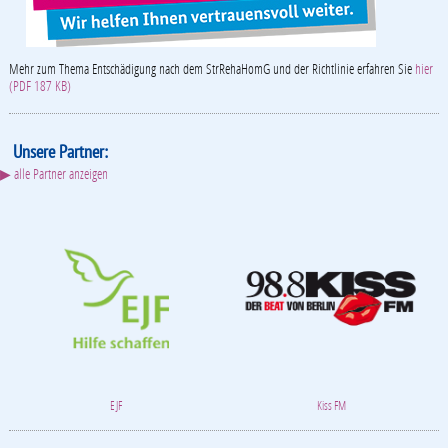
Mehr zum Thema Entschädigung nach dem StrRehaHomG und der Richtlinie erfahren Sie
hier
(PDF 187 KB)
Unsere Partner:
▶ alle Partner anzeigen
EJF
Kiss FM