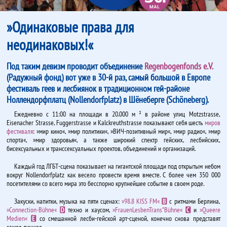
»Одинаковые права для
неодинаковых!«
Под таким девизм проводит объединение
Regenbogenfonds e.V.
(Радужный фонд) вот уже в 30-й раз, самый большой в Европе
фестиваль геев и лесбиянок в традиционном гей-районе
Ноллендорфплатц (Nollendorfplatz) в Шёнеберге (Schöneberg).
Ежедневно с 11:00 на площади в 20.000 м ² в районе улиц Motzstrasse,
Eisenacher Strasse, Fuggerstrasse и Kalckreuthstrasse показывают себя шесть
миров
фестиваля
: »мир кино«, »мир политики«, »ВИЧ-позитивный мир«, »мир радио«, »мир
спорта«, »мир здоровья«, а также широкий спектр гейских, лесбийских,
бисексуальных и транссексуальных проектов, объединений и организаций.
Каждый год ЛГБТ-сцена показывает на гигантской площади под открытым небом
вокруг Nollendorfplatz как весело провести время вместе. С более чем 350 000
посетителями со всего мира это бесспорно крупнейшее событие в своем роде.
Закуски, напитки, музыка на пяти сценах:
»98.8 KISS FM«
с ритмами Берлина,
B
»Connection-Bühne«
техно и хаусом,
»FrauenLesbenTrans*Bühne«
и
»Queere
D
C
Medien«
со смешанной лесби-гейской арт-сценой, конечно снова представят
E
самое лучшее.