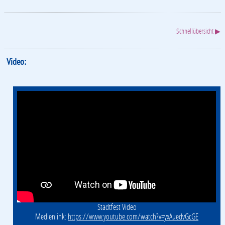
Schnellübersicht ▶
Video:
Stadtfest Video
Medienlink:
https://www.youtube.com/watch?v=yxAuedvGcGE