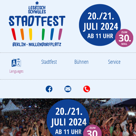
Stadtfest
Bühnen
Service
S
Languages
f
M
T