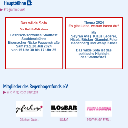
Hauptbühne
:
A
▶ Programmpunkt
Thema 2024
Das wilde Sofa
Es gibt Liebe, warum hasst du?
Die Politik-Talkshow
Mit
Lesbisch-schwules Stadtfest
Seyran Ateş, Klaus Lederer,
Stadtfestbühne
Nicola Böcker-Giannini, Felor
Eisenacher-/Ecke Fuggerstraße
Badenberg und Wanja Kilber
Samstag, 20.Juli 2024
von 15 Uhr 30 bis 17 Uhr 25
Das wilde Sofa ist das
politische Highlight
des Stadtfestes.
Mitglieder des Regenbogenfonds e.V.
▶ alle Mitglieder anzeigen
Giferhorn Gastr...
ILOsBAR
PROPAGANDA EVEN...