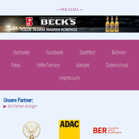
— РЕКЛАМА —
Startseite
Facebook
Stadtfest
Bühnen
Fotos
Hilfe/Service
Kontakt
Datenschutz
Impressum
Unsere Partner:
▶ alle Partner anzeigen