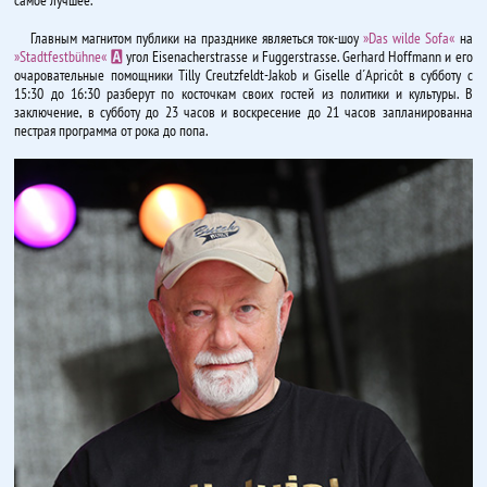
Главным магнитом публики на празднике являеться ток-шоу
»Das wilde Sofa«
на
»Stadtfestbühne«
угол Eisenacherstrasse и Fuggerstrasse. Gerhard Hoffmann и его
A
очаровательные помощники Tilly Creutzfeldt-Jakob и Giselle d´Apricôt в субботу с
15:30 до 16:30 разберут по косточкам своих гостей из политики и культуры. В
заключение, в субботу до 23 часов и воскресение до 21 часов запланированна
пестрая программа от рока до попа.